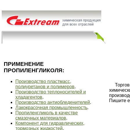
Главная
Как купить
Контакты
ПРИМЕНЕНИЕ
ПРОПИЛЕНГЛИКОЛЯ:
Производство пластмасс,
Торговый
полиуретанов и полимеров
.
химическ
Производство теплоносителей и
производс
хладагентов
.
Пишите е
Производство антиобледенителей
.
Лакокрасочная промышленность
.
Пропиленгликоль в качестве
смазочных материалов
.
Компонент для гидравлических,
тормозных жидкостей
.