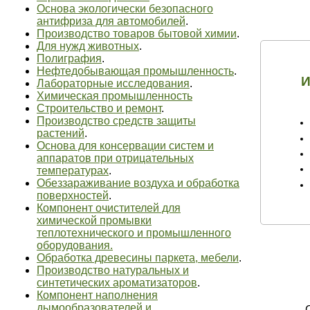
Основа экологически безопасного
антифриза для автомобилей
.
Производство товаров бытовой химии
.
Для нужд животных
.
Полиграфия
.
Нефтедобывающая промышленность
.
И
Лабораторные исследования
.
Химическая промышленность
Строительство и ремонт
.
Производство средств защиты
растений
.
Основа для консервации систем и
аппаратов при отрицательных
температурах
.
Обеззараживание воздуха и обработка
поверхностей
.
Компонент очистителей для
химической промывки
теплотехнического и промышленного
оборудования.
Обработка древесины паркета, мебели
.
Производство натуральных и
синтетических ароматизаторов
.
Компонент наполнения
дымообразователей и